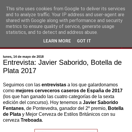
This site uses cookies from Google to deliver its services
and to analyze traffic. Your IP address and user-agent are
shared with Google along with performance and security
metrics to ensure quality of service, generate usage
statistics, and to detect and address abuse.
LEARN MORE
GOT IT
▼
lunes, 14 de mayo de 2018
Entrevista: Javier Saborido, Botella de
Plata 2017
Seguimos con las
entrevistas
a los que galardonamos
como
mejores cerveceros caseros de España de 2017
(los que han ganado las cuatro categorías de la sexta
edición del concurso). Hoy tenemos a
Javier Saborido
Fentanes
, de Pontevedra, ganador del 2º premio,
Botella
de Plata
y Mejor Cerveza de Estilos Británicos con su
cerveza
Treboada
.