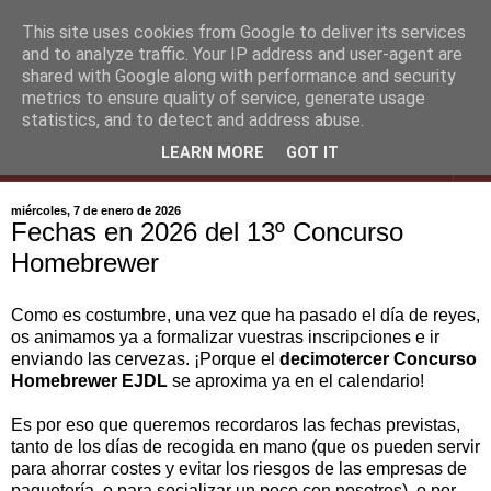
This site uses cookies from Google to deliver its services
and to analyze traffic. Your IP address and user-agent are
shared with Google along with performance and security
metrics to ensure quality of service, generate usage
statistics, and to detect and address abuse.
LEARN MORE
GOT IT
▼
miércoles, 7 de enero de 2026
Fechas en 2026 del 13º Concurso
Homebrewer
Como es costumbre, una vez que ha pasado el día de reyes,
os animamos ya a formalizar vuestras inscripciones e ir
enviando las cervezas. ¡Porque el
decimotercer Concurso
Homebrewer EJDL
se aproxima ya en el calendario!
Es por eso que queremos recordaros las fechas previstas,
tanto de los días de recogida en mano (que os pueden servir
para ahorrar costes y evitar los riesgos de las empresas de
paquetería, o para socializar un poco con nosotros), o por