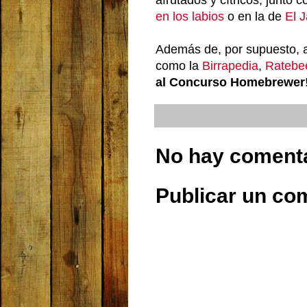
en los labios
o en la de
El J
Además de, por supuesto, 
como la
Birrapedia
,
Ratebe
al Concurso Homebrewer
No hay comenta
Publicar un co