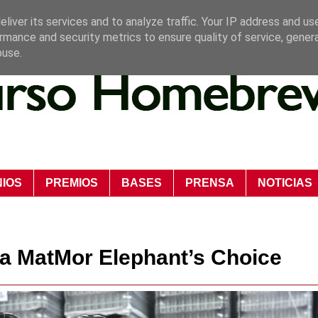
liver its services and to analyze traffic. Your IP address and us
rmance and security metrics to ensure quality of service, gene
buse.
NIOS
PREMIOS
BASES
PRENSA
NOTICIAS
la MatMor Elephant’s Choice