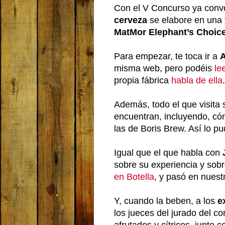
Con el V Concurso ya con
cerveza
se elabore en una 
MatMor Elephant’s Choic
Para empezar, te toca ir a
A
misma web, pero podéis
le
propia fábrica
habla de ella
.
Además, todo el que visita
encuentran, incluyendo, cóm
las de Boris Brew. Así lo p
Igual que el que habla con
sobre su experiencia y sob
en Botella
, y pasó en nues
Y, cuando la beben, a los
e
los jueces del jurado del c
afrutados y cítricos, junto