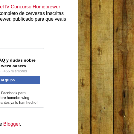
n el IV Concurso Homebrewer
 completo de cervezas inscritas
ewer, publicado para que veáis
.
AQ y dudas sobre
erveza casera
o · 456 miembros
 al grupo
e Facebook para
sobre homebrewing.
pantes ya lo han hecho!
de
Blogger
.