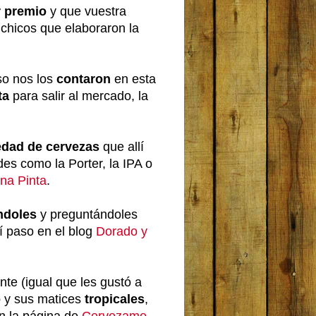
r premio
y que vuestra
 chicos que elaboraron la
so nos los
contaron
en esta
ta
para salir al mercado, la
edad de cervezas
que allí
des como la Porter, la IPA o
na Pinta
.
ándoles
y preguntándoles
í paso en el blog
Dorado y
te (igual que les gustó a
o
y sus matices
tropicales
,
en la página de
Cervezame