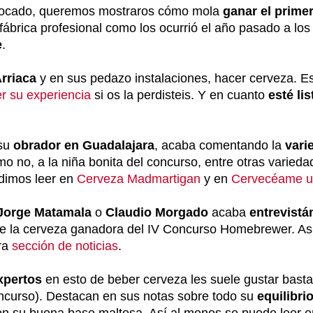
vocado, queremos mostraros cómo mola
ganar el prime
fábrica profesional como los ocurrió el año pasado a los
e
.
rriaca
y en sus pedazo instalaciones, hacer cerveza. E
er su experiencia
si os la perdisteis. Y en cuanto
esté lis
 su
obrador en Guadalajara
, acaba comentando la
vari
o no, a la niña bonita del concurso, entre otras varieda
udimos leer en
Cerveza Madmartigan
y en
Cervecéame u
Jorge Matamala
o
Claudio Morgado
acaba
entrevist
re la cerveza ganadora del IV Concurso Homebrewer. As
tra
sección de noticias
.
xpertos
en esto de beber cerveza les suele gustar bastan
oncurso). Destacan en sus notas sobre todo su
equilibri
 con su buena base maltosa. Así al menos se puede leer 