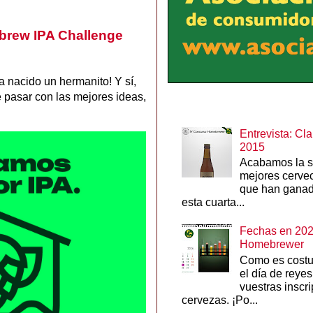
rew IPA Challenge
 nacido un hermanito! Y sí,
 pasar con las mejores ideas,
Entrevista: Cl
2015
Acabamos la se
mejores cerve
que han ganado
esta cuarta...
Fechas en 202
Homebrewer
Como es costu
el día de reye
vuestras inscr
cervezas. ¡Po...