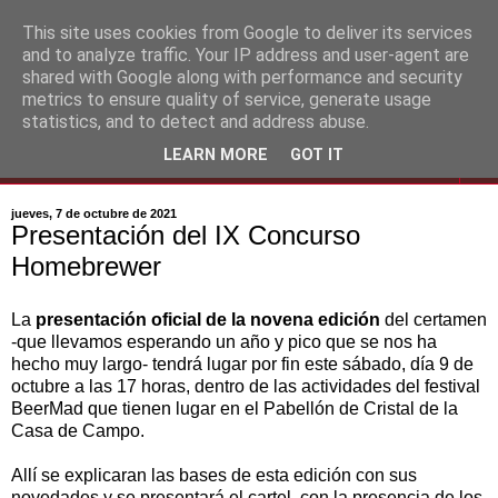
This site uses cookies from Google to deliver its services
and to analyze traffic. Your IP address and user-agent are
shared with Google along with performance and security
metrics to ensure quality of service, generate usage
statistics, and to detect and address abuse.
LEARN MORE
GOT IT
▼
jueves, 7 de octubre de 2021
Presentación del IX Concurso
Homebrewer
La
presentación oficial de la novena edición
del certamen
-que llevamos esperando un año y pico que se nos ha
hecho muy largo- tendrá lugar por fin este sábado, día 9 de
octubre a las 17 horas, dentro de las actividades del festival
BeerMad que tienen lugar en el Pabellón de Cristal de la
Casa de Campo.
Allí se explicaran las bases de esta edición con sus
novedades y se presentará el cartel, con la presencia de los