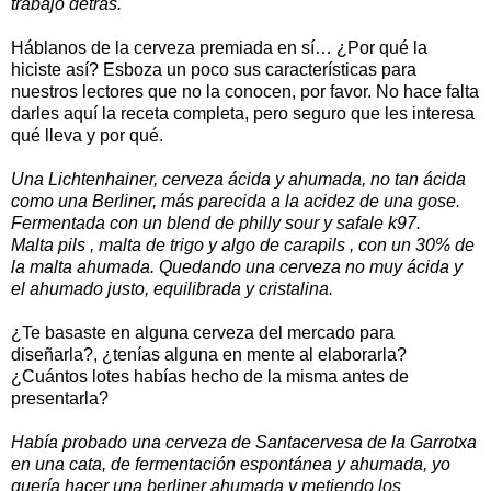
trabajo detrás.
Háblanos de la cerveza premiada en sí… ¿Por qué la
hiciste así? Esboza un poco sus características para
nuestros lectores que no la conocen, por favor. No hace falta
darles aquí la receta completa, pero seguro que les interesa
qué lleva y por qué.
Una Lichtenhainer, cerveza ácida y ahumada, no tan ácida
como una Berliner, más parecida a la acidez de una gose.
Fermentada con un blend de philly sour y safale k97.
Malta pils , malta de trigo y algo de carapils , con un 30% de
la malta ahumada. Quedando una cerveza no muy ácida y
el ahumado justo, equilibrada y cristalina.
¿Te basaste en alguna cerveza del mercado para
diseñarla?, ¿tenías alguna en mente al elaborarla?
¿Cuántos lotes habías hecho de la misma antes de
presentarla?
Había probado una cerveza de Santacervesa de la Garrotxa
en una cata, de fermentación espontánea y ahumada, yo
quería hacer una berliner ahumada y metiendo los