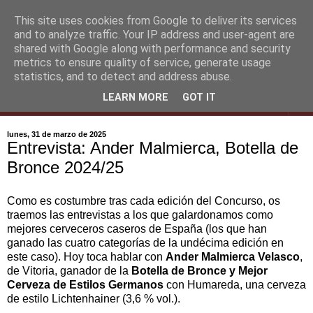
This site uses cookies from Google to deliver its services
and to analyze traffic. Your IP address and user-agent are
shared with Google along with performance and security
metrics to ensure quality of service, generate usage
statistics, and to detect and address abuse.
LEARN MORE
GOT IT
▼
lunes, 31 de marzo de 2025
Entrevista: Ander Malmierca, Botella de
Bronce 2024/25
Como es costumbre tras cada edición del Concurso, os
traemos las entrevistas a los que galardonamos como
mejores cerveceros caseros de España (los que han
ganado las cuatro categorías de la undécima edición en
este caso). Hoy toca hablar con
Ander Malmierca Velasco
,
de Vitoria, ganador de la
Botella de Bronce y Mejor
Cerveza de Estilos Germanos
con Humareda, una cerveza
de estilo Lichtenhainer (3,6 % vol.).