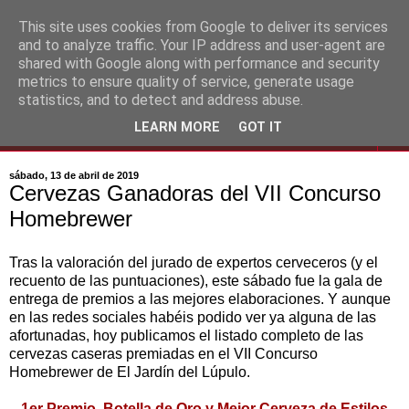
This site uses cookies from Google to deliver its services
and to analyze traffic. Your IP address and user-agent are
shared with Google along with performance and security
metrics to ensure quality of service, generate usage
statistics, and to detect and address abuse.
LEARN MORE
GOT IT
▼
sábado, 13 de abril de 2019
Cervezas Ganadoras del VII Concurso
Homebrewer
Tras la valoración del jurado de expertos cerveceros (y el
recuento de las puntuaciones), este sábado fue la gala de
entrega de premios a las mejores elaboraciones. Y aunque
en las redes sociales habéis podido ver ya alguna de las
afortunadas, hoy publicamos el listado completo de las
cervezas caseras premiadas en el VII Concurso
Homebrewer de El Jardín del Lúpulo.
1er Premio, Botella de Oro y Mejor Cerveza de Estilos