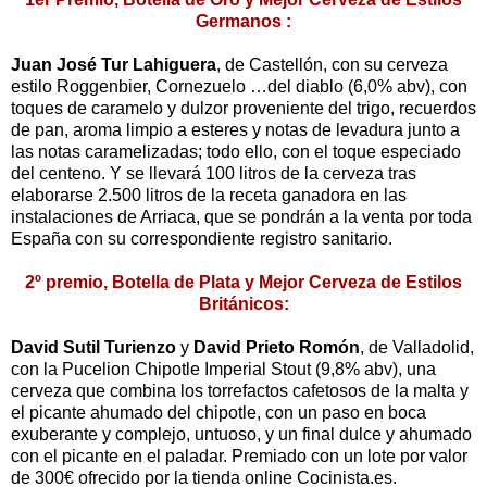
Germanos :
Juan José Tur Lahiguera
, de Castellón, con su cerveza
estilo Roggenbier, Cornezuelo …del diablo (6,0% abv), con
toques de caramelo y dulzor proveniente del trigo, recuerdos
de pan, aroma limpio a esteres y notas de levadura junto a
las notas caramelizadas; todo ello, con el toque especiado
del centeno. Y se llevará 100 litros de la cerveza tras
elaborarse 2.500 litros de la receta ganadora en las
instalaciones de Arriaca, que se pondrán a la venta por toda
España con su correspondiente registro sanitario.
2º premio, Botella de Plata y Mejor Cerveza de Estilos
Británicos:
David Sutil Turienzo
y
David Prieto Romón
, de Valladolid,
con la Pucelion Chipotle Imperial Stout (9,8% abv), una
cerveza que combina los torrefactos cafetosos de la malta y
el picante ahumado del chipotle, con un paso en boca
exuberante y complejo, untuoso, y un final dulce y ahumado
con el picante en el paladar. Premiado con un lote por valor
de 300€ ofrecido por la tienda online Cocinista.es.