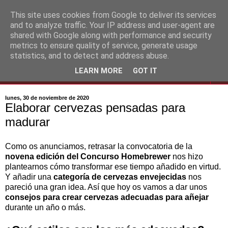
This site uses cookies from Google to deliver its services
and to analyze traffic. Your IP address and user-agent are
shared with Google along with performance and security
metrics to ensure quality of service, generate usage
statistics, and to detect and address abuse.
LEARN MORE
GOT IT
▼
lunes, 30 de noviembre de 2020
Elaborar cervezas pensadas para
madurar
Como os anunciamos, retrasar la convocatoria de la
novena edición del Concurso Homebrewer
nos hizo
plantearnos cómo transformar ese tiempo añadido en virtud.
Y añadir una
categoría de cervezas envejecidas
nos
pareció una gran idea. Así que hoy os vamos a dar unos
consejos para crear cervezas adecuadas para añejar
durante un año o más.