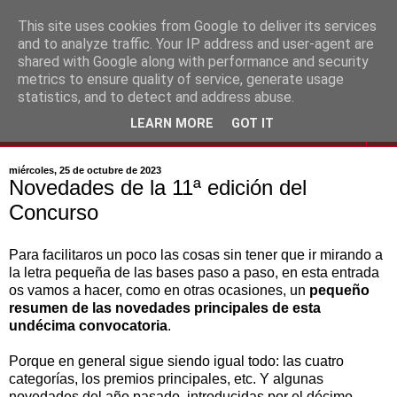
This site uses cookies from Google to deliver its services
and to analyze traffic. Your IP address and user-agent are
shared with Google along with performance and security
metrics to ensure quality of service, generate usage
statistics, and to detect and address abuse.
LEARN MORE
GOT IT
▼
miércoles, 25 de octubre de 2023
Novedades de la 11ª edición del
Concurso
Para facilitaros un poco las cosas sin tener que ir mirando a
la letra pequeña de las bases paso a paso, en esta entrada
os vamos a hacer, como en otras ocasiones, un
pequeño
resumen de las novedades principales de esta
undécima convocatoria
.
Porque en general sigue siendo igual todo: las cuatro
categorías, los premios principales, etc. Y algunas
novedades del año pasado, introducidas por el décimo