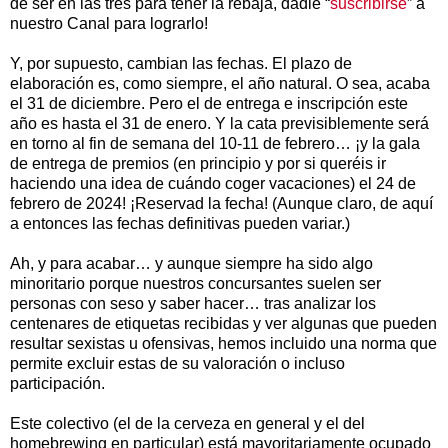
de ser en las tres para tener la rebaja, dadle “
suscribirse
” a
nuestro Canal para lograrlo!
Y, por supuesto, cambian las fechas. El plazo de
elaboración es, como siempre, el año natural. O sea, acaba
el 31 de diciembre. Pero el de entrega e inscripción este
año es hasta el 31 de enero. Y la cata previsiblemente será
en torno al fin de semana del 10-11 de febrero… ¡y la gala
de entrega de premios (en principio y por si queréis ir
haciendo una idea de cuándo coger vacaciones) el 24 de
febrero de 2024! ¡Reservad la fecha! (Aunque claro, de aquí
a entonces las fechas definitivas pueden variar.)
Ah, y para acabar… y aunque siempre ha sido algo
minoritario porque nuestros concursantes suelen ser
personas con seso y saber hacer… tras analizar los
centenares de etiquetas recibidas y ver algunas que pueden
resultar sexistas u ofensivas, hemos incluido una norma que
permite excluir estas de su valoración o incluso
participación.
Este colectivo (el de la cerveza en general y el del
homebrewing en particular) está mayoritariamente ocupado